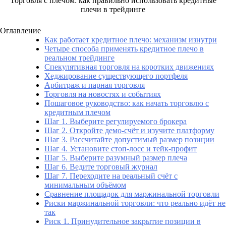
Торговля с плечом: как правильно использовать кредитные
плечи в трейдинге
Оглавление
Как работает кредитное плечо: механизм изнутри
Четыре способа применять кредитное плечо в
реальном трейдинге
Спекулятивная торговля на коротких движениях
Хеджирование существующего портфеля
Арбитраж и парная торговля
Торговля на новостях и событиях
Пошаговое руководство: как начать торговлю с
кредитным плечом
Шаг 1. Выберите регулируемого брокера
Шаг 2. Откройте демо-счёт и изучите платформу
Шаг 3. Рассчитайте допустимый размер позиции
Шаг 4. Установите стоп-лосс и тейк-профит
Шаг 5. Выберите разумный размер плеча
Шаг 6. Ведите торговый журнал
Шаг 7. Переходите на реальный счёт с
минимальным объёмом
Сравнение площадок для маржинальной торговли
Риски маржинальной торговли: что реально идёт не
так
Риск 1. Принудительное закрытие позиции в