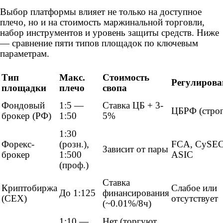
Выбор платформы влияет не только на доступное
плечо, но и на стоимость маржинальной торговли,
набор инструментов и уровень защиты средств. Ниже
— сравнение пяти типов площадок по ключевым
параметрам.
Тип
Макс.
Стоимость
Регулирова
площадки
плечо
свопа
Фондовый
1:5 —
Ставка ЦБ + 3-
ЦБРФ (строг
брокер (РФ)
1:50
5%
1:30
Форекс-
(розн.),
FCA, CySEC
Зависит от пары
брокер
1:500
ASIC
(проф.)
Ставка
Криптобиржа
Слабое или
До 1:125
финансирования
(CEX)
отсутствует
(~0.01%/8ч)
1:10 —
Нет (торгуют