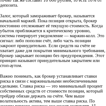
точно так же составит 10 000 рублей, то есть 10% от
депозита.
Залог, который замораживает брокер, называется
начальной маржей. Пока позиция открыта, брокер
постоянно отслеживает её текущую стоимость. Когда
убыток приближается к критическому уровню,
система генерирует уведомление — маржин-колл. Это
сигнал: либо пополни счёт, либо часть позиции
закроют принудительно. Если средств на счёте не
хватает даже для покрытия минимального требования,
брокер закрывает позицию без предупреждения. Этот
принцип называют принудительным закрытием или
стоп-аутом.
Важно понимать, как брокер устанавливает ставки
риска в связи с маржинальными необеспеченными
сделками. Ставка риска — это минимальный процент
собственных средств от стоимости позиции, который
трейдер обязан держать на счёте. Чем выше
волатильность актива, тем выше ставка риска. По
акциям первого эшелона она может составлять 15-