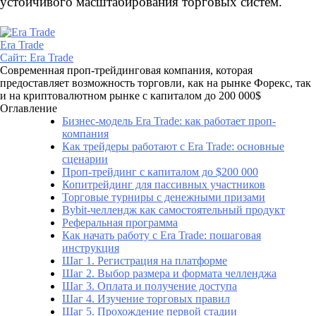
устойчивого масштабирования торговых систем.
Era Trade
Сайт:
Era Trade
Современная проп-трейдинговая компания, которая
предоставляет возможность торговли, как на рынке Форекс, так
и на криптовалютном рынке с капиталом до 200 000$
Оглавление
Бизнес-модель Era Trade: как работает проп-
компания
Как трейдеры работают с Era Trade: основные
сценарии
Проп-трейдинг с капиталом до $200 000
Копитрейдинг для пассивных участников
Торговые турниры с денежными призами
Bybit-челлендж как самостоятельный продукт
Реферальная программа
Как начать работу с Era Trade: пошаговая
инструкция
Шаг 1. Регистрация на платформе
Шаг 2. Выбор размера и формата челленджа
Шаг 3. Оплата и получение доступа
Шаг 4. Изучение торговых правил
Шаг 5. Прохождение первой стадии