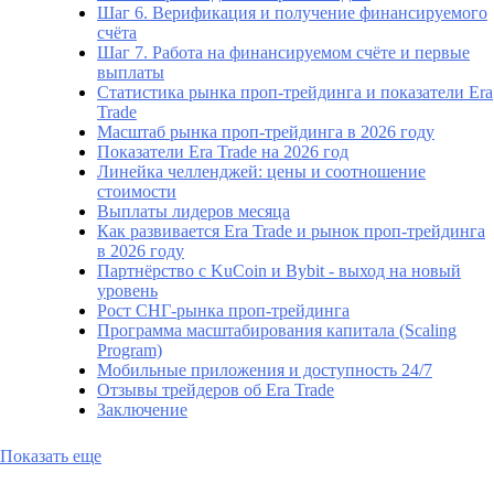
Шаг 6. Верификация и получение финансируемого
счёта
Шаг 7. Работа на финансируемом счёте и первые
выплаты
Статистика рынка проп-трейдинга и показатели Era
Trade
Масштаб рынка проп-трейдинга в 2026 году
Показатели Era Trade на 2026 год
Линейка челленджей: цены и соотношение
стоимости
Выплаты лидеров месяца
Как развивается Era Trade и рынок проп-трейдинга
в 2026 году
Партнёрство с KuCoin и Bybit - выход на новый
уровень
Рост СНГ-рынка проп-трейдинга
Программа масштабирования капитала (Scaling
Program)
Мобильные приложения и доступность 24/7
Отзывы трейдеров об Era Trade
Заключение
Показать еще